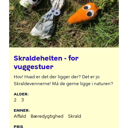
Skraldehelten - for
vuggestuer
Hov! Hvad er det der ligger der? Det er jo
Skraldevennerne! Må de gerne ligge i naturen?
ALDER
2
3
EMNER
Affald
Bæredygtighed
Skrald
PRIS