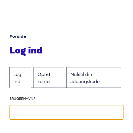
Gå
til
hovedindhold
Forside
Brødkrumme
Log ind
Log
Opret
Nulstil din
Primære
ind
konto
adgangskode
faneblade
BRUGERNAVN