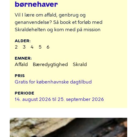
børnehaver
Vil I lære om affald, genbrug og
genanvendelse? Så book et forløb med
Skraldehelten og kom med på mission
ALDER
2
3
4
5
6
EMNER
Affald
Bæredygtighed
Skrald
PRIS
Gratis for københavnske dagtilbud
PERIODE
14. august 2026 til
25. september 2026