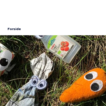
Gå
til
hovedindhold
Forside
Brødkrumme