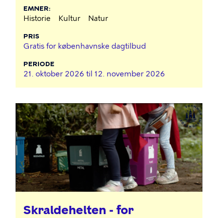
EMNER
Historie
Kultur
Natur
PRIS
Gratis for københavnske dagtilbud
PERIODE
21. oktober 2026 til
12. november 2026
Skraldehelten - for