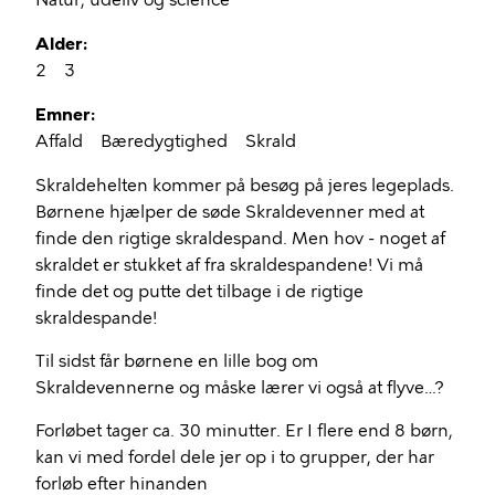
Natur, udeliv og science
Alder
2
3
Emner
Affald
Bæredygtighed
Skrald
Skraldehelten kommer på besøg på jeres legeplads.
Børnene hjælper de søde Skraldevenner med at
finde den rigtige skraldespand. Men hov - noget af
skraldet er stukket af fra skraldespandene! Vi må
finde det og putte det tilbage i de rigtige
skraldespande!
Til sidst får børnene en lille bog om
Skraldevennerne og måske lærer vi også at flyve…?
Forløbet tager ca. 30 minutter. Er I flere end 8 børn,
kan vi med fordel dele jer op i to grupper, der har
forløb efter hinanden