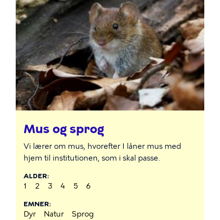
Mus og sprog
Vi lærer om mus, hvorefter I låner mus med
hjem til institutionen, som i skal passe.
ALDER
1
2
3
4
5
6
EMNER
Dyr
Natur
Sprog