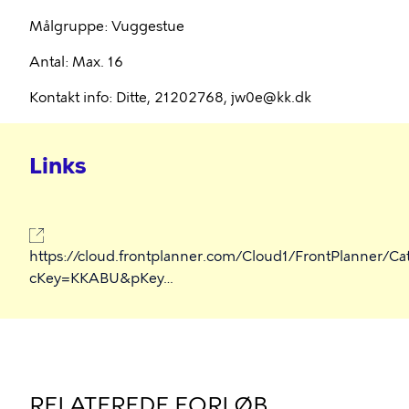
Målgruppe: Vuggestue
Antal: Max. 16
Kontakt info: Ditte, 21202768, jw0e@kk.dk
Links
https://cloud.frontplanner.com/Cloud1/FrontPlanner/Ca
cKey=KKABU&pKey…
RELATEREDE FORLØB