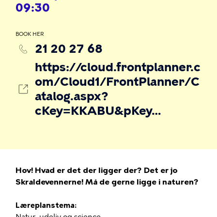
09:30
BOOK HER
21 20 27 68
https://cloud.frontplanner.c
om/Cloud1/FrontPlanner/C
atalog.aspx?
cKey=KKABU&pKey…
Hov! Hvad er det der ligger der? Det er jo
Skraldevennerne! Må de gerne ligge i naturen?
Læreplanstema