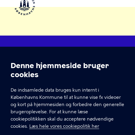
Åben Dagtilbud
Denne hjemmeside bruger
Cookieindstillinger
Hvis du skal i kontakt med leverandøren af et tilbud,
cookies
finder du deres kontakt under "book her" inde på
selve forløbet.
De indsamlede data bruges kun internt i
Københavns Kommune til at kunne vise fx videoer
og kort på hjemmesiden og forbedre den generelle
KONTAKT
brugeroplevelse. For at kunne læse
cookiepolitikken skal du acceptere nødvendige
Børne- og ungdomsforvaltningen
cookies.
Læs hele vores cookiepolitik her
aabendagtilbud@kk.dk