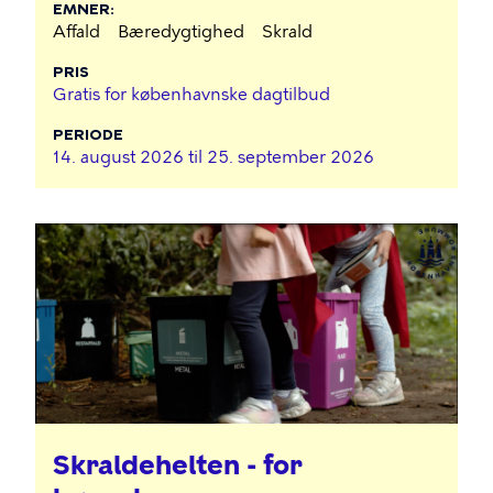
EMNER
Affald
Bæredygtighed
Skrald
PRIS
Gratis for københavnske dagtilbud
PERIODE
14. august 2026 til
25. september 2026
Skraldehelten - for