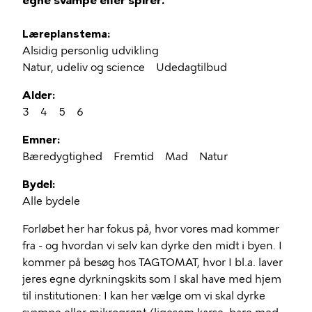
egne svampe eller spirer.
Læreplanstema
Alsidig personlig udvikling
Natur, udeliv og science
Udedagtilbud
Alder
3
4
5
6
Emner
Bæredygtighed
Fremtid
Mad
Natur
Bydel
Alle bydele
Forløbet her har fokus på, hvor vores mad kommer
fra - og hvordan vi selv kan dyrke den midt i byen. I
kommer på besøg hos TAGTOMAT, hvor I bl.a. laver
jeres egne dyrkningskits som I skal have med hjem
til institutionen: I kan her vælge om vi skal dyrke