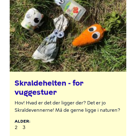
Skraldehelten - for
vuggestuer
Hov! Hvad er det der ligger der? Det er jo
Skraldevennerne! Må de gerne ligge i naturen?
ALDER
2
3