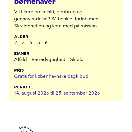
børnehaver
Vil I lære om affald, genbrug og
genanvendelse? Så book et forløb med
Skraldehelten og kom med på mission
ALDER
2
3
4
5
6
EMNER
Affald
Bæredygtighed
Skrald
PRIS
Gratis for københavnske dagtilbud
PERIODE
14. august 2026 til
25. september 2026