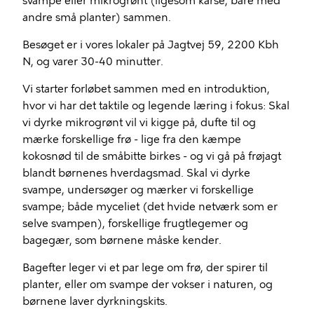
svampe eller mikrogrønt (ligesom karse, bare med
andre små planter) sammen.
Besøget er i vores lokaler på Jagtvej 59, 2200 Kbh
N, og varer 30-40 minutter.
Vi starter forløbet sammen med en introduktion,
hvor vi har det taktile og legende læring i fokus: Skal
vi dyrke mikrogrønt vil vi kigge på, dufte til og
mærke forskellige frø - lige fra den kæmpe
kokosnød til de småbitte birkes - og vi gå på frøjagt
blandt børnenes hverdagsmad. Skal vi dyrke
svampe, undersøger og mærker vi forskellige
svampe; både myceliet (det hvide netværk som er
selve svampen), forskellige frugtlegemer og
bagegær, som børnene måske kender.
Bagefter leger vi et par lege om frø, der spirer til
planter, eller om svampe der vokser i naturen, og
børnene laver dyrkningskits.