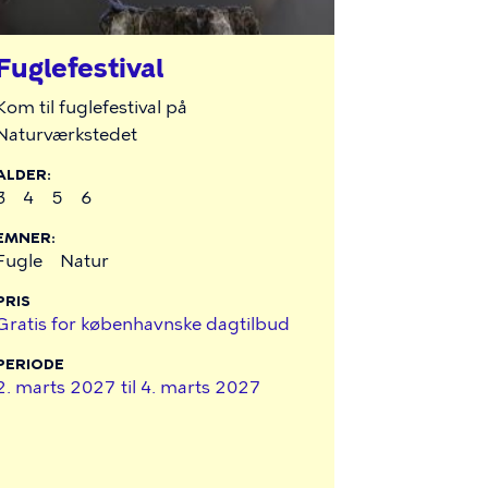
Fuglefestival
Kom til fuglefestival på
Naturværkstedet
ALDER
3
4
5
6
EMNER
Fugle
Natur
PRIS
Gratis for københavnske dagtilbud
PERIODE
2. marts 2027 til
4. marts 2027