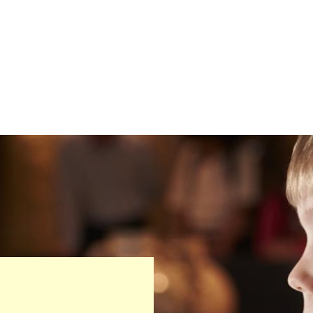
imær
vigation