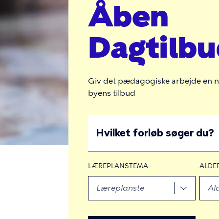
i
Åben
d
Dagtilbu
e
Giv det pædagogiske arbejde en n
byens tilbud
For
SØG
at
EFTER
FORLØB
bruge
filtrene
LÆREPLANSTEMA
ALDE
skal
du
trykke
mellemrumstasten
for