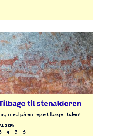
Tilbage til stenalderen
Tag med på en rejse tilbage i tiden!
ALDER
3
4
5
6