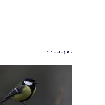
forløb
Se alle (80)