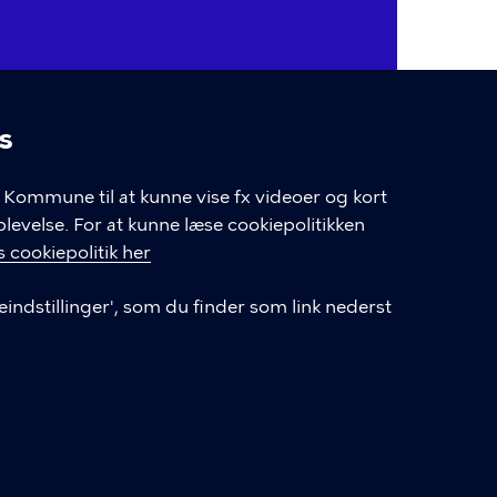
ud, finder du deres kontakt under
s
linger
Kommune til at kunne vise fx videoer og kort
velse. For at kunne læse cookiepolitikken
Login som leverandør
 cookiepolitik her
Oprettelse af leverandør-konto
eindstillinger', som du finder som link nederst
Tilgængelighedserklæring (digst.dk)
Cookiepolitik
Cookieindstillinger