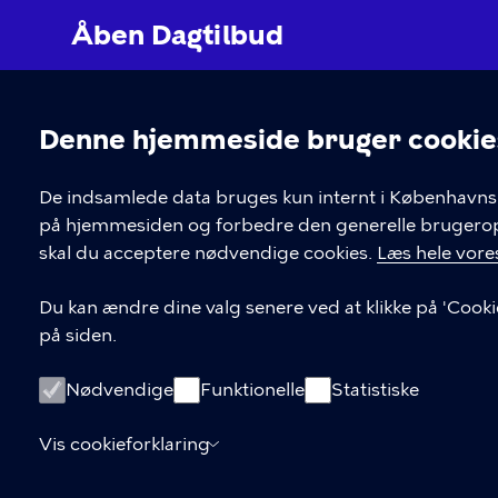
Åben Dagtilbud
Hvis du skal i kontakt med leverandøren af et tilb
"book her" inde på selve forløbet.
Denne hjemmeside bruger cookie
Cookieindstil
KONTAKT
LINKS
De indsamlede data bruges kun internt i Københavns 
på hjemmesiden og forbedre den generelle brugerople
Børne- og ungdomsforvaltningen
skal du acceptere nødvendige cookies.
Læs hele vores
aabendagtilbud@kk.dk
Du kan ændre dine valg senere ved at klikke på 'Cooki
på siden.
Nødvendige
Funktionelle
Statistiske
Vis cookieforklaring